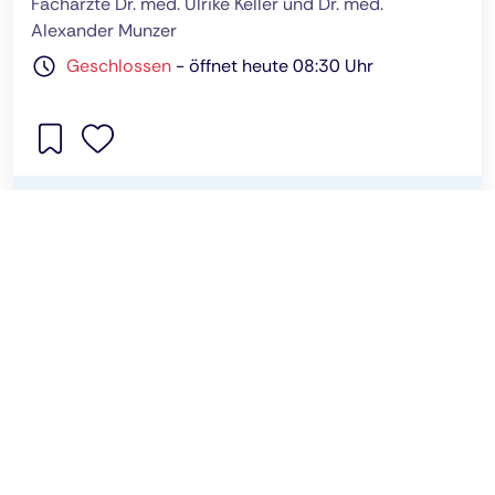
Fachärzte Dr. med. Ulrike Keller und Dr. med.
Alexander Munzer
Geschlossen
-
öffnet heute 08:30 Uhr
Empfohlen von cleverspots
Informationen und Tipps für die optimale
Gesundheitsversorgung.
Handwerker
Sport
AGB