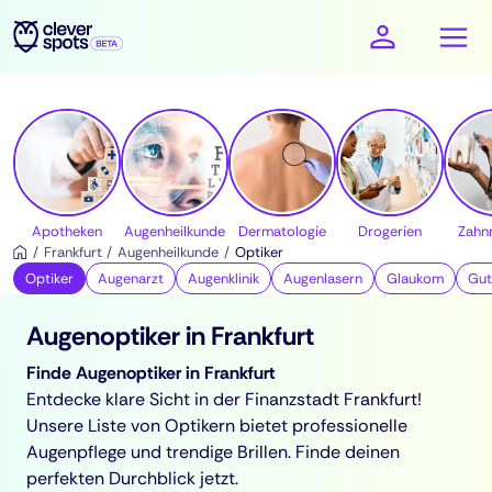
cleverspots - Gesundheit
Apotheken
Augenheilkunde
Dermatologie
Drogerien
Zahn
Frankfurt
Augenheilkunde
Optiker
Optiker
Augenarzt
Augenklinik
Augenlasern
Glaukom
Gut
Augenoptiker in Frankfurt
Finde Augenoptiker in Frankfurt
Entdecke klare Sicht in der Finanzstadt Frankfurt!
Unsere Liste von Optikern bietet professionelle
Augenpflege und trendige Brillen. Finde deinen
perfekten Durchblick jetzt.