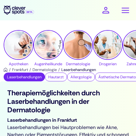
cleverspots - Gesundheit
Apotheken
Augenheilkunde
Dermatologie
Drogerien
Zahn
Frankfurt
Dermatologie
Laserbehandlungen
Laserbehandlungen
Hautarzt
Allergologie
Ästhetische Dermato
Therapiemöglichkeiten durch
Laserbehandlungen in der
Dermatologie
Laserbehandlungen in Frankfurt
Laserbehandlungen bei Hautproblemen wie Akne,
Narben oder Pigmentstörungen. Effektiv und schonend