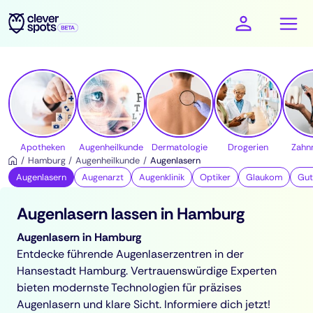
cleverspots - Gesundheit
Apotheken
Augenheilkunde
Dermatologie
Drogerien
Zahn
Hamburg
Augenheilkunde
Augenlasern
Augenlasern
Augenarzt
Augenklinik
Optiker
Glaukom
Gut
Augenlasern lassen in Hamburg
Augenlasern in Hamburg
Entdecke führende Augenlaserzentren in der
Hansestadt Hamburg. Vertrauenswürdige Experten
bieten modernste Technologien für präzises
Augenlasern und klare Sicht. Informiere dich jetzt!