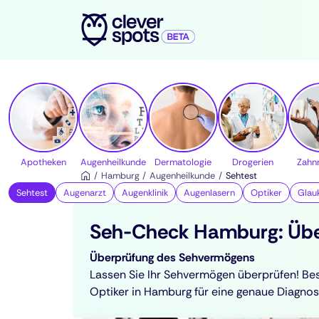
cleverspots - Gesundheit
Apotheken
Augenheilkunde
Dermatologie
Drogerien
Zahn
Hamburg
Augenheilkunde
Sehtest
Sehtest
Augenarzt
Augenklinik
Augenlasern
Optiker
Glau
Seh-Check Hamburg: Übe
Überprüfung des Sehvermögens
Lassen Sie Ihr Sehvermögen überprüfen! Be
Optiker in Hamburg für eine genaue Diagnos