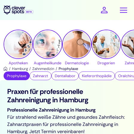
cleverspots - Gesundheit
Apotheken
Augenheilkunde
Dermatologie
Drogerien
Zahn
Hamburg
Zahnmedizin
Prophylaxe
Prophylaxe
Zahnarzt
Dentallabor
Kieferorthopädie
Oralchiru
Praxen für professionelle
Zahnreinigung in Hamburg
Professionelle Zahnreinigung in Hamburg
Für strahlend weiße Zähne und gesundes Zahnfleisch:
Zahnarztpraxen für professionelle Zahnreinigung in
Hamburg. Jetzt Termin vereinbaren!